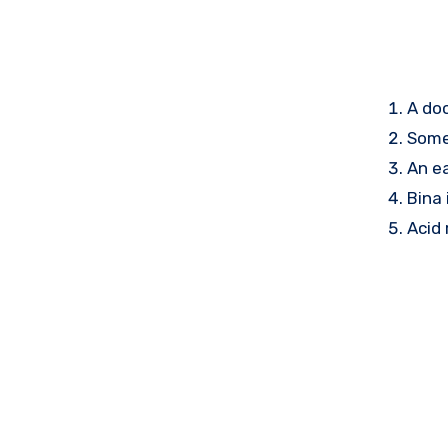
A doc
Som
An e
Bina 
Acid 