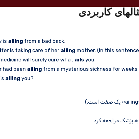
y is
ailing
from a bad back.
fer is taking care of her
ailing
mother. (In this sentence “
medicine will surely cure what
ails
you.
r had been
ailing
from a mysterious sickness for weeks u
’s
ailing
you?
 به پزشک مراجعه کرد.