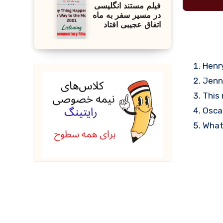
فیلم مستند انگلیسی
در مسیر سفر به ماه
اتفاق عجیبی افتاد
Henr
Jenni
This 
Osca
What