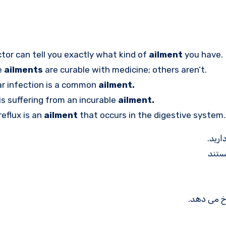
tor can tell you exactly what kind of
ailment
you have.
e
ailments
are curable with medicine; others aren’t.
ar infection is a common
ailment.
is suffering from an incurable
ailment.
reflux is an
ailment
that occurs in the digestive system.
ارید.
یستند
خ می دهد.