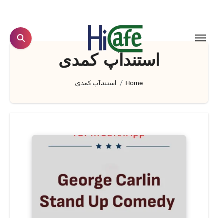
Ski
t
conten
استندآپ کمدی
Home
استندآپ کمدی