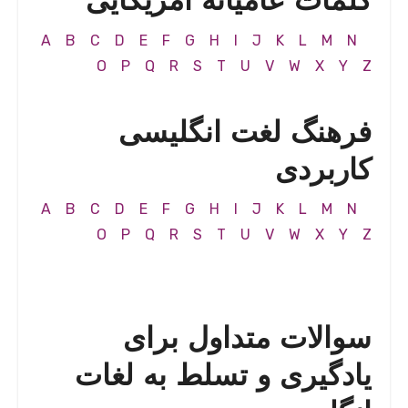
کلمات عامیانه آمریکایی
A
B
C
D
E
F
G
H
I
J
K
L
M
N
O
P
Q
R
S
T
U
V
W
X
Y
Z
فرهنگ لغت انگلیسی
کاربردی
A
B
C
D
E
F
G
H
I
J
K
L
M
N
O
P
Q
R
S
T
U
V
W
X
Y
Z
سوالات متداول برای
یادگیری و تسلط به لغات