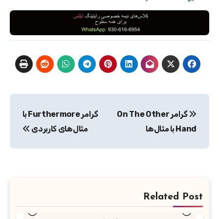
راهبری
گرامر On The Other
گرامر Furthermore با
نوشته
Hand با مثال‌ها
مثال‌های کاربردی
Related Post