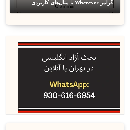
گرامر Wherever با مثال‌های کاربردی