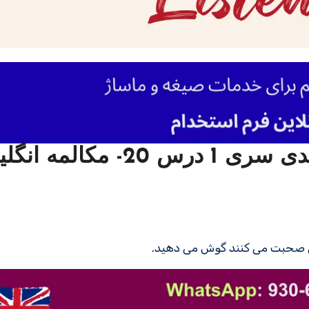
تقویت لیسنینگ زبان سطح مبتدی سری 1 درس 20- م
الی صحبت می کنند گوش می دهید.