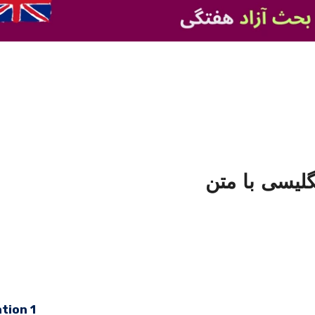
گلیسی با متن
atio
n 1