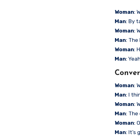
Woman
: 
Man
: By t
Woman
: 
Man
: The 
Woman
: 
Man
: Yeah
Conver
Woman
: 
Man
: I t
Woman
: 
Man
: The
Woman
: 
Man
: It’s