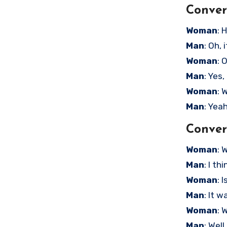
Conver
Woman
: 
Man
: Oh, 
Woman
: 
Man
: Yes
Woman
: 
Man
: Yea
Conver
Woman
: 
Man
: I th
Woman
: 
Man
: It 
Woman
: 
Man
: Well