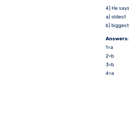
4) He says
a) oldest
b) biggest
Answers
:
1=a
2=b
3=b
4=a