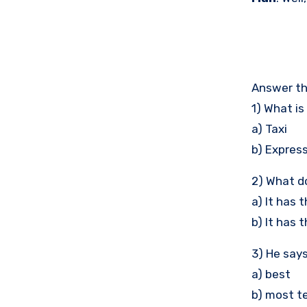
Answer t
1) What is
a) Taxi
b) Expres
2) What d
a) It has 
b) It has 
3) He say
a) best
b) most te