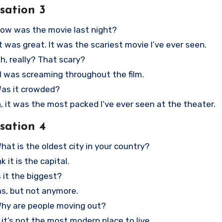
sation 3
How was the movie last night?
it was great. It was the scariest movie I’ve ever seen.
Oh, really? That scary?
, I was screaming throughout the film.
Was it crowded?
h, it was the most packed I’ve ever seen at the theater.
sation 4
What is the oldest city in your country?
ink it is the capital.
Is it the biggest?
was, but not anymore.
Why are people moving out?
, it’s not the most modern place to live.