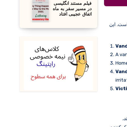
فیلم مستند انگلیسی
در مسیر سفر به ماه
اتفاق عجیبی افتاد
ست. این
Vand
A van
Home
Vand
irrita
Vict
د.