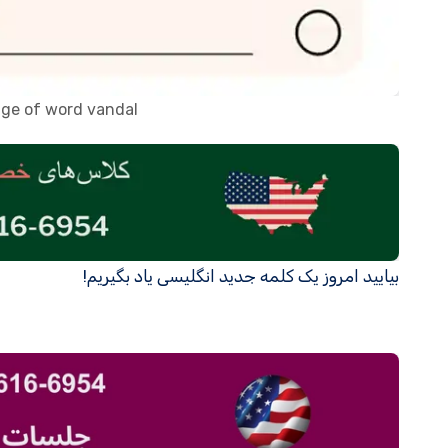
age of word vandal
بیایید امروز یک کلمه جدید انگلیسی یاد بگیریم!