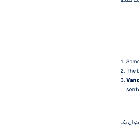
ک کننده
Som
The b
Vand
sente
فتد. در ایالات متحده بسیار رایج است. (این جمله از “vandalizing” به عنوان یک