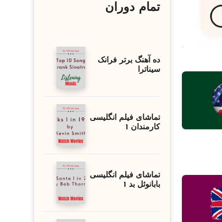
تمام دوران
ده آهنگ برتر فرانک
سیناترا
تماشای فیلم انگلیسی
کارمندان 1
تماشای فیلم انگلیسی
بابانوئل بد 1