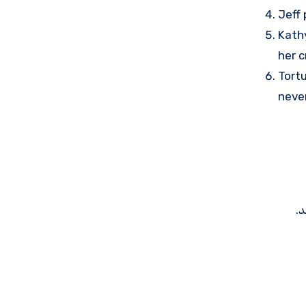
Jeff
Kath
her c
Tort
never
د.