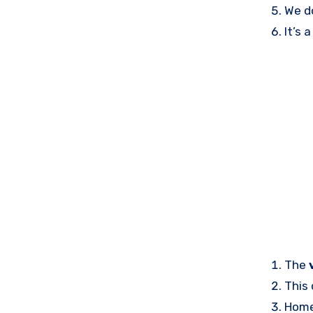
We d
It’s 
The
This
Hom