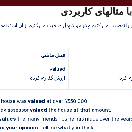
فعل ماضی
valued
ی کرد
ارزش گذاری کرده
r house was
valued
at over $350,000.
tax assessor
valued
the house at that amount.
values
the many friendships he has made over the year
lue your opinion
. Tell me what you think.