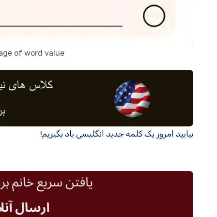
sage of word value
بیایید امروز یک کلمه جدید انگلیسی یاد بگیریم!