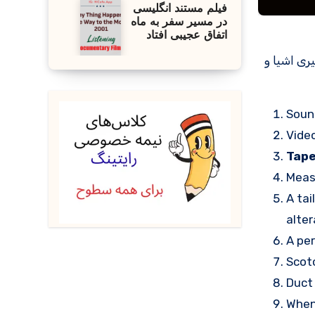
فیلم مستند انگلیسی
در مسیر سفر به ماه
اتفاق عجیبی افتاد
گیری اشیا و
Soun
Video
Tap
Meas
A tai
alter
A per
Scot
Duc
When