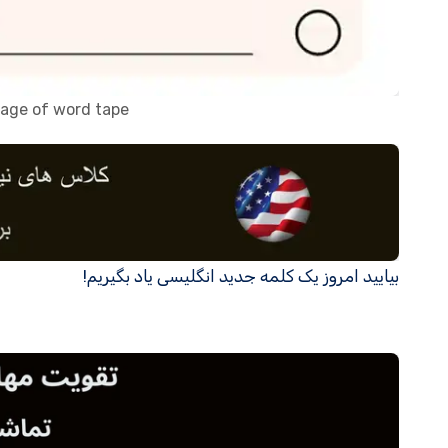
sage of word tape
بیایید امروز یک کلمه جدید انگلیسی یاد بگیریم!