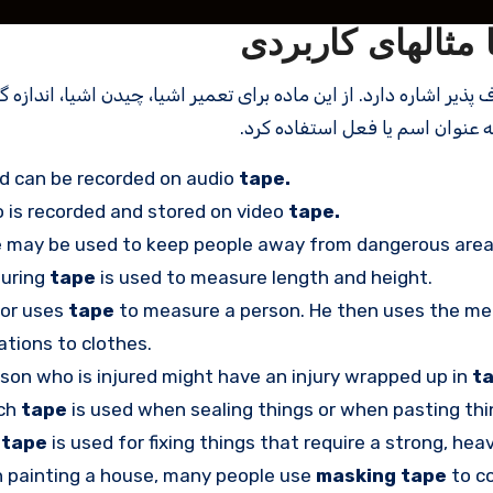
عطاف پذیر اشاره دارد. از این ماده برای تعمیر اشیا، چیدن اشیا، اندازه 
 عنوان اسم یا فعل استفاده کرد.
d can be recorded on audio
tape.
 is recorded and stored on video
tape.
e
may be used to keep people away from dangerous area
uring
tape
is used to measure length and height.
lor uses
tape
to measure a person. He then uses the me
ations to clothes.
son who is injured might have an injury wrapped up in
ta
ch
tape
is used when sealing things or when pasting thi
t
tape
is used for fixing things that require a strong, heav
 painting a house, many people use
masking tape
to co