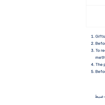
Gift
Befo
To r
meth
The 
Befo
ی زمانی که ضبط