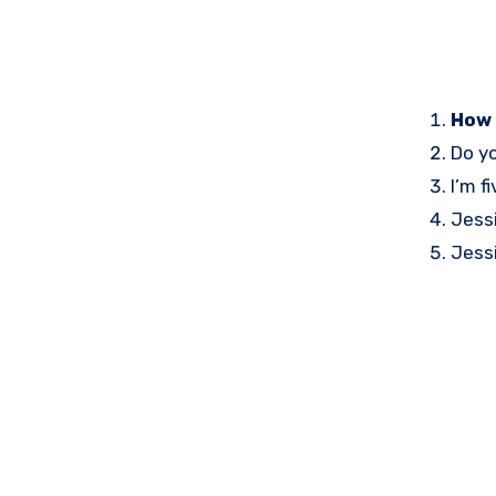
How 
Do y
I’m f
Jessi
Jessi