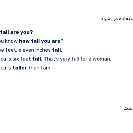
tall are you?
ou know
how tall you are
?
ive feet, eleven inches
tall.
ca is six feet
tall.
That’s very tall for a woman.
ca is
taller
than I am.
است.