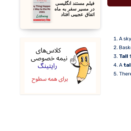
فیلم مستند انگلیسی
در مسیر سفر به ماه
اتفاق عجیبی افتاد
A sky
Baske
Tall
t
A
tal
Ther