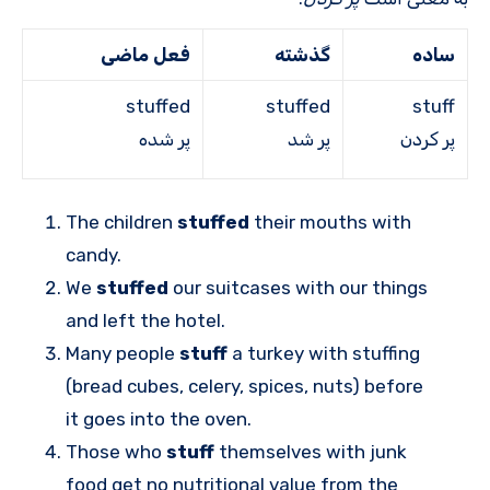
ساده
گذشته
فعل ماضی
stuffed
stuffed
stuff
پر کردن
پر شد
پر شده
The children
stuffed
their mouths with
candy.
We
stuffed
our suitcases with our things
and left the hotel.
Many people
stuff
a turkey with stuffing
(bread cubes, celery, spices, nuts) before
it goes into the oven.
Those who
stuff
themselves with junk
food get no nutritional value from the