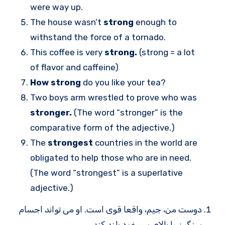
were way up.
The house wasn’t
strong
enough to
withstand the force of a tornado.
This coffee is very
strong.
(strong = a lot
of flavor and caffeine)
How strong
do you like your tea?
Two boys arm wrestled to prove who was
stronger.
(The word “stronger” is the
comparative form of the adjective.)
The
strongest
countries in the world are
obligated to help those who are in need.
(The word “strongest” is a superlative
adjective.)
دوست من، جیم، واقعا قوی است. او می تواند اجسام
سنگین را بالای سر خود بلند کند.