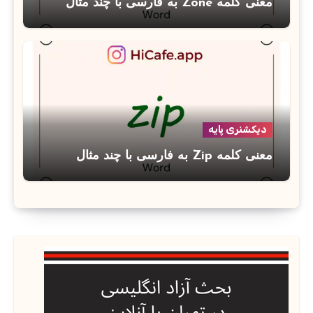
معنی کلمه Zone به فارسی با چند مثال
دیکشنری پایه
معنی کلمه Zip به فارسی با چند مثال