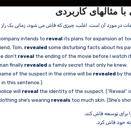
company intends to
reveal
its plans for expansion at to
iend, Tom,
revealed
some disturbing facts about his pa
se don’t
reveal
the ending of the movie before I watch it
an finally
revealed
a family secret that only he knew.
ame of the suspect in the crime will be
revealed
by the
 in this sentence.)
olice will
reveal
the identity of the suspect. (“Reveal” is
clothing she’s wearing
reveals
too much skin. (She’s sho
ا برای توسعه فاش کند.
ته خود فاش کرد.