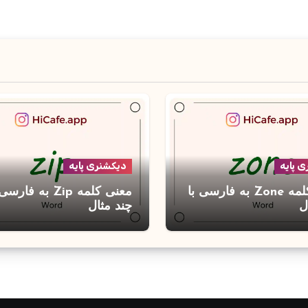
 پایه
دیکشنری پایه
معنی کلمه Zone به فارسی با
معنی کلمه Zip به فارس
ل
چند مثال