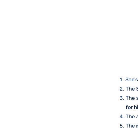
She’
The S
The 
for h
The a
The