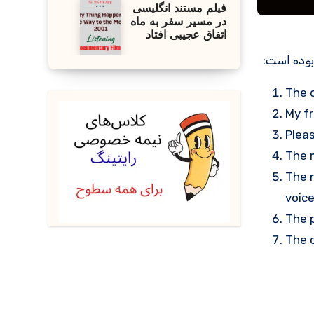
فیلم مستند انگلیسی
در مسیر سفر به ماه
اتفاق عجیبی افتاد
The 
My fr
Plea
The m
The n
voice
The p
The 