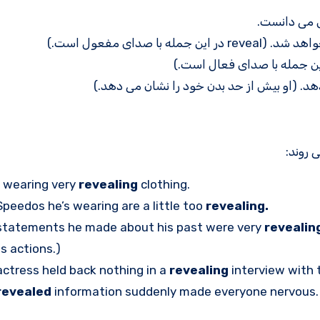
ش می دانست.
 صدای مفعول است.)
د. (او بیش از حد بدن خود را نشان می دهد.)
 روند:
s wearing very
revealing
clothing.
peedos he’s wearing are a little too
revealing.
statements he made about his past were very
revealin
is actions.)
ctress held back nothing in a
revealing
interview with 
revealed
information suddenly made everyone nervous.