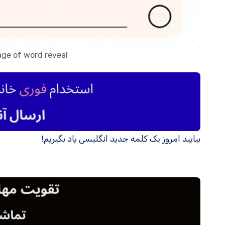
age of word reveal
بیایید امروز یک کلمه جدید انگلیسی یاد بگیریم!