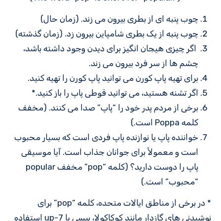
چوب پنبه ای از بطری بیرون می زند. (زمان حال)
چوب پنبه از یک بطری شامپاین بیرون زد. (زمان گذشته)
اگر چیزی هیجان انگیز برای دیدن وجود داشته باشد،
چشم ها از سر فرد بیرون می زند.
برای تهیه پاپ کورن می توانید پاپ کورن را تهیه کنید.
اگر تشنه هستید، می توانید قوطی پاپ را باز کنید.*
برخی از مردم پدر خود را “پاپ” صدا می کنند. (مخفف
کلمه Poppa است.)
خواننده پاپ یا نوازنده پاپ فردی است که بسیار محبوب
است و معمولاً برای جوانان جذاب است. آیا موسیقی
پاپ را دوست دارید؟ (کلمه “pop” مخفف popular
“محبوب” است.)
* در برخی از مناطق ایالات متحده، کلمه “pop” برای
نوشیدنی های گازدار مانند کوکاکولا، پپسی یا 7-up استفاده