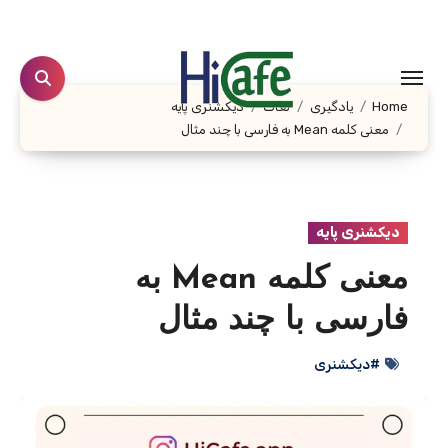
Ski
t
conten
Home
یادگیری
لغات
دیکشنری پایه
معنی کلمه Mean به فارسی با چند مثال
دیکشنری پایه
معنی کلمه Mean به
فارسی با چند مثال
#دیکشنری