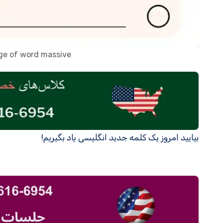
age of word massive
بیایید امروز یک کلمه جدید انگلیسی یاد بگیریم!