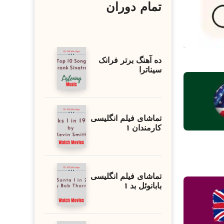
تمام دوران
ده آهنگ برتر فرانک
سیناترا
تماشای فیلم انگلیسی
کارمندان 1
تماشای فیلم انگلیسی
بابانوئل بد 1