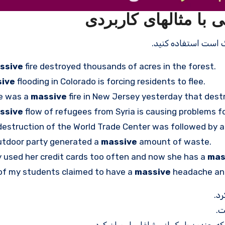
ssive
fire destroyed thousands of acres in the forest.
ive
flooding in Colorado is forcing residents to flee.
e was a
massive
fire in New Jersey yesterday that dest
ssive
flow of refugees from Syria is causing problems fo
destruction of the World Trade Center was followed by 
utdoor party generated a
massive
amount of waste.
 used her credit cards too often and now she has a
mas
of my students claimed to have a
massive
headache and
د.
ت.