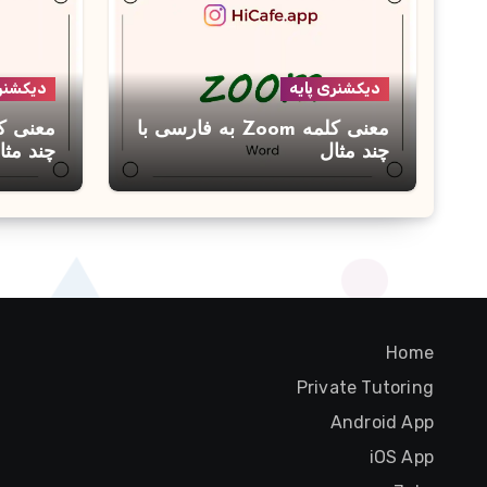
دیکشنری پایه
دیکشنری
معنی کلمه Zoom به فارسی با
چند مثال
چند مثا
Home
Private Tutoring
Android App
iOS App