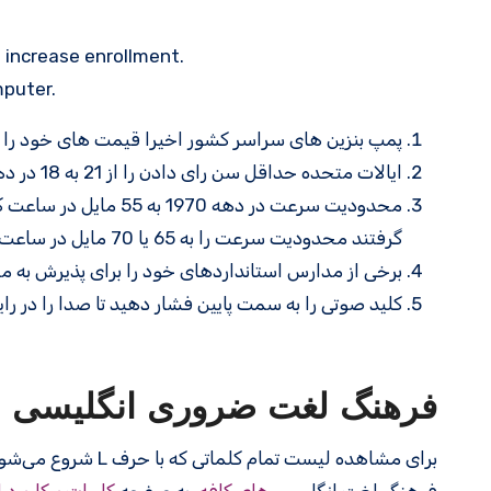
o increase enrollment.
puter.
پمپ بنزین های سراسر کشور اخیرا قیمت های خود را ک
ایالات متحده حداقل سن رای دادن را از 21 به 18 در دهه 1970 کاهش داد.
محدودیت سرعت در دهه 
گرفتند محدودیت سرعت را به 65 یا 70 مایل در ساعت برگردانند. (متضاد “lower” “raise” است.)
برخی از مدارس استانداردهای خود را برای پذیرش به منظ
کلید صوتی را به سمت پایین فشار دهید تا صدا را در ر
فرهنگ لغت ضروری انگلیسی
برای مشاهده لیست تمام کلماتی که با حرف L شروع می‌شوند، به صفحه