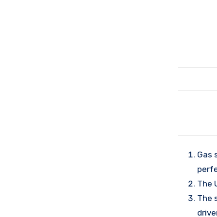
Gas 
perfe
The 
The 
drive