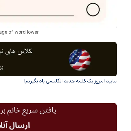
sage of word lower
بیایید امروز یک کلمه جدید انگلیسی یاد بگیریم!