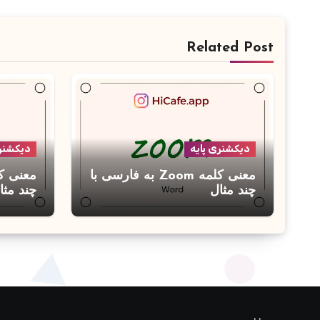
Related Post
دیکشنری پایه
دیکشنری
معنی کلمه Zoom به فارسی با
چند مثال
چند مثا