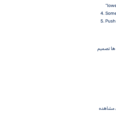
“lowe
Some
Push
الت ها تصمیم
ی مشاهده