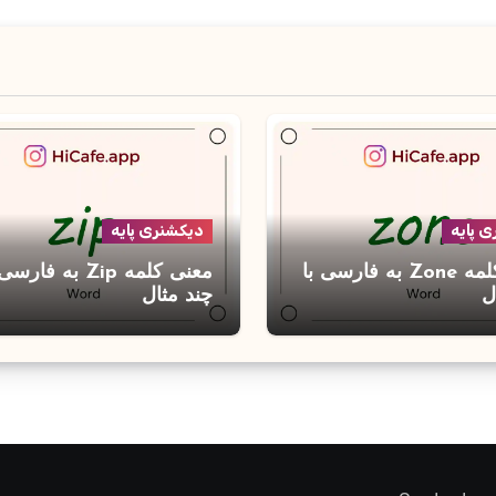
 پایه
دیکشنری پایه
معنی کلمه Zone به فارسی با
معنی کلمه Zip به فارس
ل
چند مثال