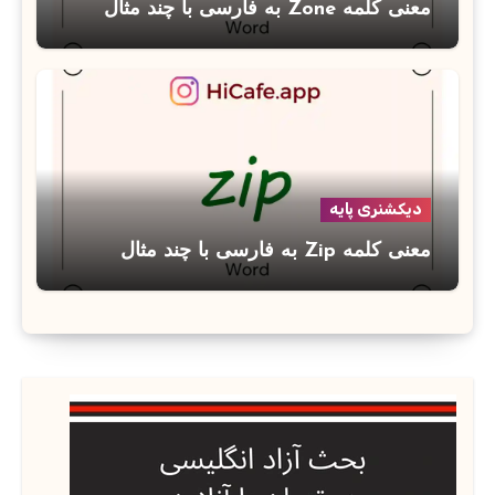
معنی کلمه Zone به فارسی با چند مثال
دیکشنری پایه
معنی کلمه Zip به فارسی با چند مثال