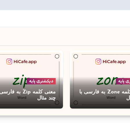
 پایه
دیکشنری پایه
معنی کلمه Zone به فارسی با
معنی کلمه Zip به فارس
ل
چند مثال