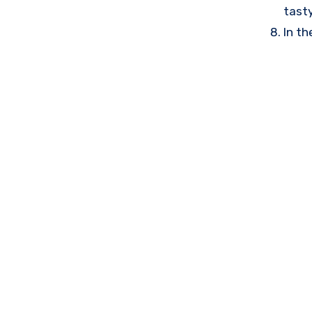
tasty
In th