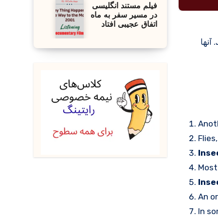
فیلم مستند انگلیسی
در مسیر سفر به ماه
اتفاق عجیبی افتاد
آنها
Anot
Flies
Inse
Mos
Inse
An or
In so