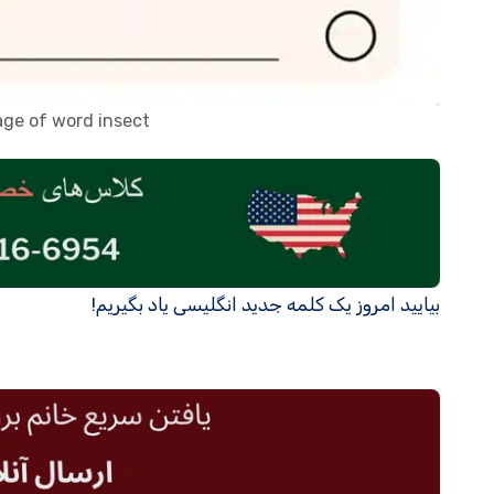
age of word insect
بیایید امروز یک کلمه جدید انگلیسی یاد بگیریم!