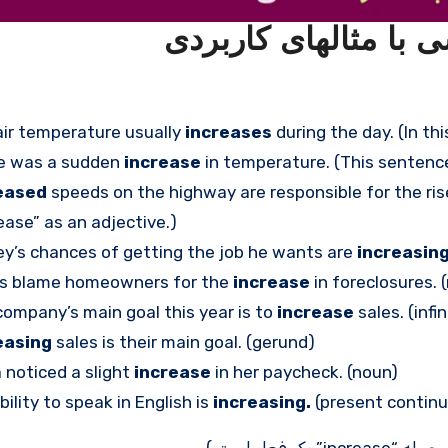
air temperature usually
increases
during the day. (In thi
e was a sudden
increase
in temperature. (This sentence
eased
speeds on the highway are responsible for the rise
ease” as an adjective.)
y’s chances of getting the job he wants are
increasing
s blame homeowners for the
increase
in foreclosures. 
ompany’s main goal this year is to
increase
sales. (infin
easing
sales is their main goal. (gerund)
 noticed a slight
increase
in her paycheck. (noun)
bility to speak in English is
increasing.
(present continu