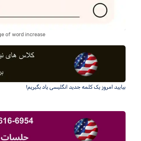
ge of word increase
بیایید امروز یک کلمه جدید انگلیسی یاد بگیریم!