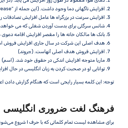
دمای هوا معمولاً در طول روز افزایش می یابد. (در این جمله “increase” یک
افزایش ناگهانی دما وجود داشت. (این جمله از “increase” به عنوان اسم استفاده می کند.)
افزایش سرعت در بزرگراه ها عامل افزایش تصادفات رانندگی است. (این جمله از “se
شانس سرگئی برای بدست آوردن شغلی که می خواهد د
بانک ها مالکان خانه ها را مقصر افزایش اقامه دعوی م
هدف اصلی این شرکت در سال جاری افزایش فروش ا
افزایش فروش هدف اصلی آنهاست. (جروند)
ماریا متوجه افزایش اندکی در حقوق خود شد. (اسم)
توانایی او در صحبت کردن به زبان انگلیسی در حال اف
توجه: این کلمه بسیار رایجی است که هنگام گزارش دادن اعد
فرهنگ لغت ضروری انگلیسی
برای مشاهده لیست تمام کلماتی که با حرف I شروع می‌شوند، به صفحه