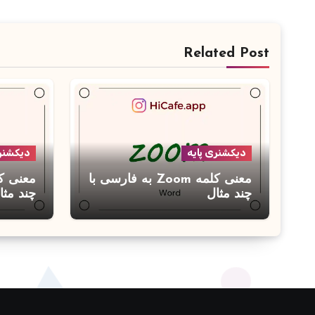
Related Post
دیکشنری پایه
دیکشنری
معنی کلمه Zoom به فارسی با
چند مثال
چند مثا