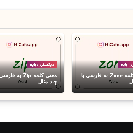
 پایه
دیکشنری پایه
معنی کلمه Zone به فارسی با
معنی کلمه Zip به فارس
ل
چند مثال