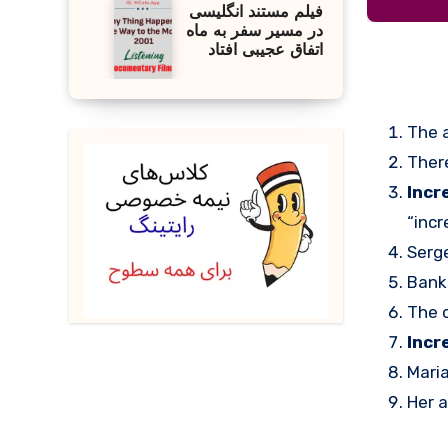
فیلم مستند انگلیسی
در مسیر سفر به ماه
اتفاق عجیبی افتاد
The 
Ther
Incr
“incr
Serge
Bank
The c
Incr
Maria
Her a