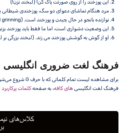
این پوزخند را از روی صورتت پاک کن! (لبخند نزن!)
مرد هنگام تماشای دعوای دو سگ، پوزخندی شیطانی بر لب داشت. ( evil grin = شخص در حال انجام کار
نوازنده بانجو در حال چیدن و پوزخند است. (picking and grinning = نواختن ساز زهی مانند بانجو یا گیتار.)
این وضعیت دشواری است، اما ما فقط باید پوزخند بزنیم و آن را تحمل کنیم. (and bear it
او از گوش به گوشش پوزخند می زند. (لبخند بزرگی بر لب
فرهنگ لغت ضروری انگلیسی
برای مشاهده لیست تمام کلماتی که با حرف G شروع می‌شوند، به صفحه
فرهنگ لغت انگلیسی
های کافه
، به صفحه
کلمات پرکاربرد 