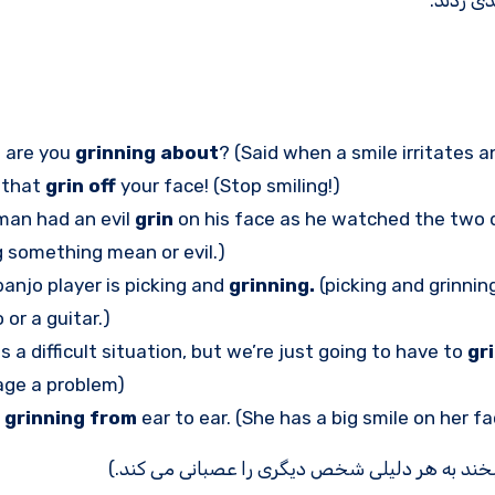
ی زدند.
 are you
grinning about
? (Said when a smile irritates 
 that
grin off
your face! (Stop smiling!)
man had an evil
grin
on his face as he watched the two dog
 something mean or evil.)
anjo player is picking and
grinning.
(picking and grinnin
 or a guitar.)
is a difficult situation, but we’re just going to have to
gr
ge a problem)
s
grinning from
ear to ear. (She has a big smile on her fa
بخند به هر دلیلی شخص دیگری را عصبانی می کند.)