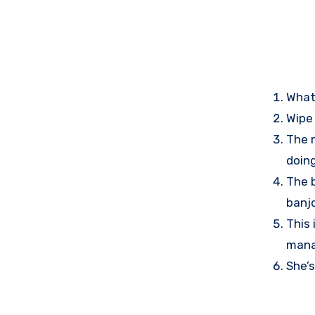
What
Wipe
The 
doing
The b
banjo
This 
mana
She’