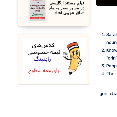
فیلم مستند انگلیسی
در مسیر سفر به ماه
اتفاق عجیبی افتاد
Sara
noun
Knowi
“grin”
Peopl
The 
ماریو که می‌دانست شغلی را که برای آن مصاحبه کرده بود، پیدا کرده است، تا آخر راه به خانه پوزخند زد (لبخند). (در این جمله، grin