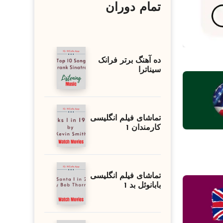
تمام دوران
ده آهنگ برتر فرانک
سیناترا
تماشای فیلم انگلیسی
کارمندان 1
تماشای فیلم انگلیسی
بابانوئل بد 1