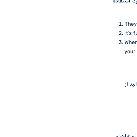
ی شود، استفاده
They
It’s 
Whe
your
ید از
ی مشاهده