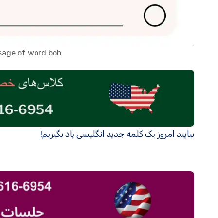
usage of word bob
بیایید امروز یک کلمه جدید انگلیسی یاد بگیریم!