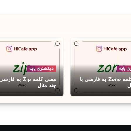
 پایه
دیکشنری پایه
معنی کلمه Zone به فارسی با
معنی کلمه Zip به فارس
ل
چند مثال