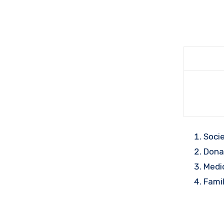
Soci
Donat
Medi
Fami