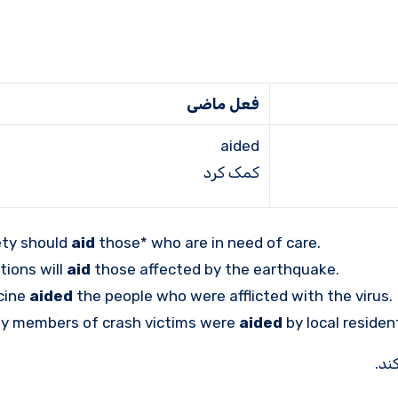
فعل ماضی
aided
کمک کرد
ety should
aid
those* who are in need of care.
ions will
aid
those affected by the earthquake.
cine
aided
the people who were afflicted with the virus.
ly members of crash victims were
aided
by local residen
ند.