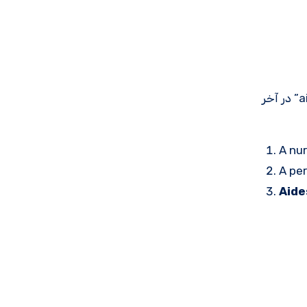
تفاوت بسیار جزئی در املا هنگام مراجعه به شخصی که کمک حرفه ای ارائه می دهد استفاده می شود. در این حالت کلمه “aid” در آخر
A nu
A pe
Aide