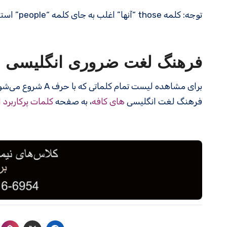
توجه: کلمه those “آنها” اغلب به جای کلمه “people” استفاده می شود.
فرهنگ لغت ضروری انگلیسی
برای مشاهده لیست تمام کلماتی که با حرف A شروع می‌شوند، به صفحه
فرهنگ لغت انگلیسی
های کافه
، به صفحه
کلمات پرکاربرد 